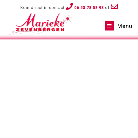
Kom direct in contact
06 53 78 58 93
of
Menu
muziek is de vereniging van
minnaars: melodie en ritme
de melodie is de vrouw, het
ritme is de man
Carlos Santana