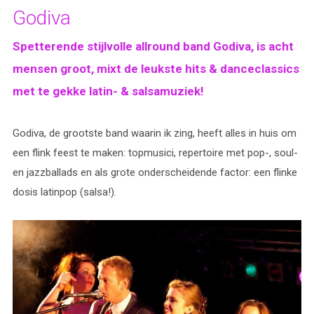
Godiva
Spetterende stijlvolle allround band Godiva, is acht
mensen groot, mixt de leukste hits & danceclassics
met te gekke latin- & salsamuziek!
Godiva, de grootste band waarin ik zing, heeft alles in huis om
een flink feest te maken: topmusici, repertoire met pop-, soul-
en jazzballads en als grote onderscheidende factor: een flinke
dosis latinpop (salsa!).