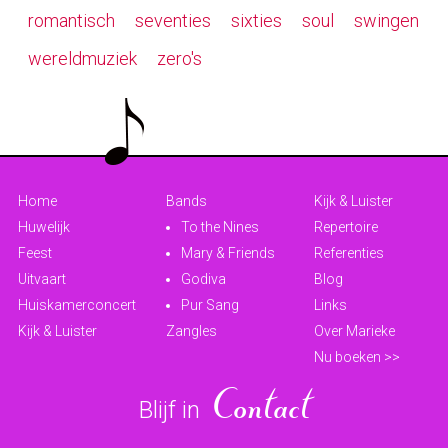
romantisch
seventies
sixties
soul
swingen
wereldmuziek
zero's
Home
Bands
Kijk & Luister
Huwelijk
To the Nines
Repertoire
Feest
Mary & Friends
Referenties
Uitvaart
Godiva
Blog
Huiskamerconcert
Pur Sang
Links
Kijk & Luister
Zangles
Over Marieke
Nu boeken >>
Blijf in
Contact