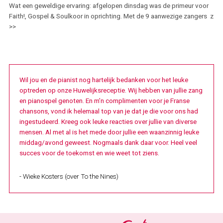
Wat een geweldige ervaring: afgelopen dinsdag was de primeur voor
Faith!, Gospel & Soulkoor in oprichting. Met de 9 aanwezige zangers z
>>
Wil jou en de pianist nog hartelijk bedanken voor het leuke
optreden op onze
Huwelijksreceptie. Wij hebben van jullie zang
en pianospel genoten.
En m’n complimenten voor je Franse
chansons, vond ik helemaal top van je dat je die voor ons had
ingestudeerd.
Kreeg ook leuke reacties over jullie van diverse
mensen.
Al met al is het mede door jullie een waanzinnig leuke
middag/avond geweest.
Nogmaals dank daar voor.
Heel veel
succes voor de toekomst en wie weet tot ziens.
- Wieke Kosters (over To the Nines)