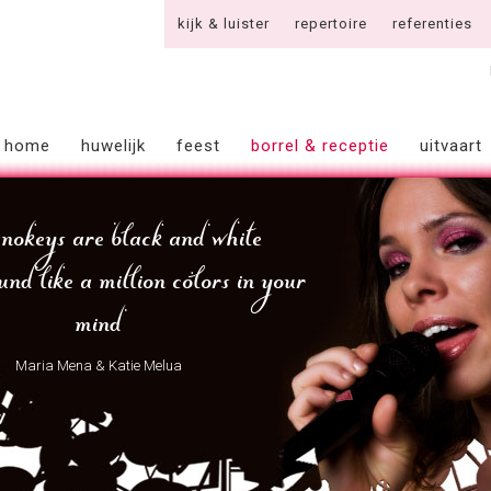
kijk & luister
repertoire
referenties
home
huwelijk
feest
borrel & receptie
uitvaart
anokeys are black and white
und like a million colors in your
mind
Maria Mena & Katie Melua