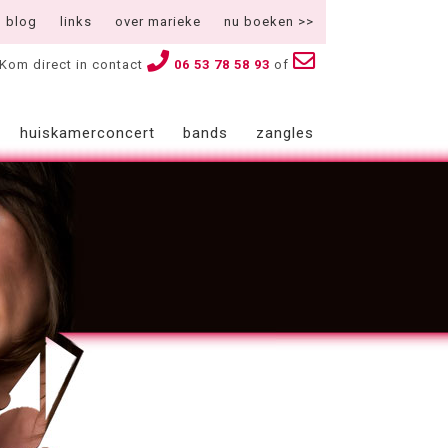
blog
links
over marieke
nu boeken >>
Kom direct in contact
06 53 78 58 93
of
huiskamerconcert
bands
zangles