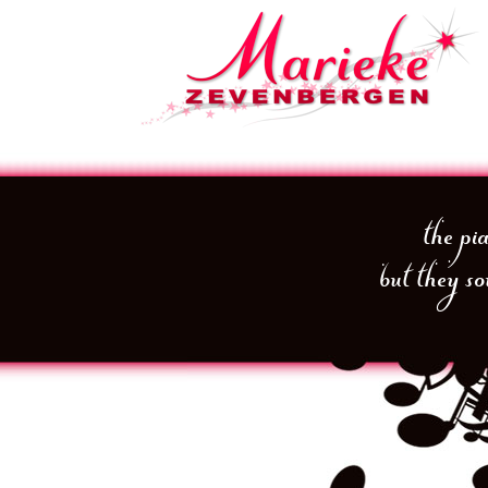
the pi
but they so