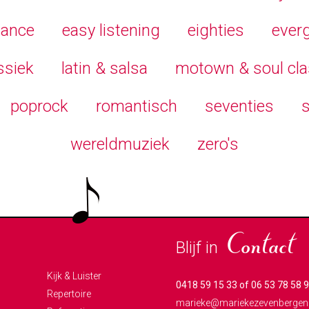
VERLAGEN.
ance
easy listening
eighties
ever
ssiek
latin & salsa
motown & soul cla
poprock
romantisch
seventies
s
wereldmuziek
zero's
Blijf in
Contact
Kijk & Luister
0418 59 15 33 of 06 53 78 58 
Repertoire
marieke@mariekezevenbergen.