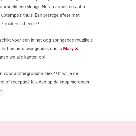
ijvoorbeeld een vleugje Norah Jones en John
uptempo’s thuis. Een prettige sfeer met
 maken is heerlijk!
schikt voor een in het oog springende muzikale
g het net iets swingender, dan is
Mary &
nen we alle kanten op!
n voor achtergrondmuziek? Of wil je de
rel of receptie? Klik dan op de knop hieronder
p.