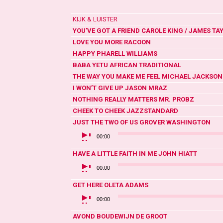
KIJK & LUISTER
YOU’VE GOT A FRIEND
CAROLE KING / JAMES TA
LOVE YOU MORE
RACOON
HAPPY
PHARELL WILLIAMS
BABA YETU
AFRICAN TRADITIONAL
THE WAY YOU MAKE ME FEEL
MICHAEL JACKSON
I WON’T GIVE UP
JASON MRAZ
NOTHING REALLY MATTERS
MR. PROBZ
CHEEK TO CHEEK
JAZZSTANDARD
JUST THE TWO OF US
GROVER WASHINGTON
AUDIOSPELER
00:00
HAVE A LITTLE FAITH IN ME
JOHN HIATT
AUDIOSPELER
00:00
GET HERE
OLETA ADAMS
AUDIOSPELER
00:00
AVOND
BOUDEWIJN DE GROOT
AUDIOSPELER