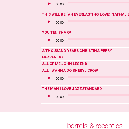
00:00
THIS WILL BE (AN EVERLASTING LOVE)
NATHALIE
AUDIOSPELER
00:00
YOU
TEN SHARP
AUDIOSPELER
00:00
A THOUSAND YEARS
CHRISTINA PERRY
HEAVEN
DO
ALL OF ME
JOHN LEGEND
ALL I WANNA DO
SHERYL CROW
AUDIOSPELER
00:00
THE MAN I LOVE
JAZZSTANDARD
AUDIOSPELER
00:00
borrels & recepties