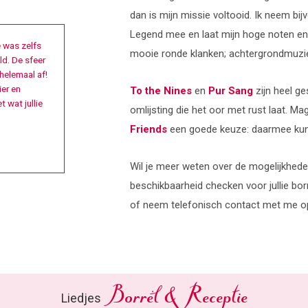
dan is mijn missie voltooid. Ik neem b
Legend mee en laat mijn hoge noten en 
 was zelfs
mooie ronde klanken; achtergrondmuziek
ld. De sfeer
helemaal af!
ier en
To the Nines
en
Pur Sang
zijn heel ge
 wat jullie
omlijsting die het oor met rust laat. Ma
Friends
een goede keuze: daarmee kun
Wil je meer weten over de mogelijkhede
beschikbaarheid checken voor jullie bor
of neem telefonisch contact met me o
Borrel & Receptie
Liedjes