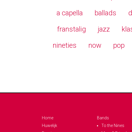
a capella
ballads
d
franstalig
jazz
kla
nineties
now
pop
Home
Bands
Huwelijk
To the Nines