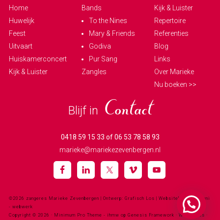
Home
Bands
Kijk & Luister
Huwelijk
To the Nines
Repertoire
Feest
Mary & Friends
Referenties
Uitvaart
Godiva
Blog
Huiskamerconcert
Pur Sang
Links
Kijk & Luister
Zangles
Over Marieke
Nu boeken >>
Blijf in
Contact
0418 59 15 33 of 06 53 78 58 93
marieke@mariekezevenbergen.nl
©2026 zangeres Marieke Zevenbergen
| Ontwerp: Grafisch Los | Websitebouw:
halfjuni
- webwerk
Copyright © 2026 ·
Minimum Pro Theme - ihmw
op
Genesis Framework
·
WordPress
·