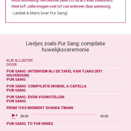
onze misviering! We hebben jullie CD nu al 3 keer beluisterd.
Heel tof! Jullie kregen veel lof van iedereen daar aanwezig.
- Liesbet & Mario (over Pur Sang)
Liedjes zoals Pur Sang: compilatie
huwelijksceremonie
KIJK & LUISTER
DOOR
PUR SANG: INTERVIEW BIJ DE TAFEL VAN TJAKO (RTI
HILVERSUM)
PUR SANG
PUR SANG: COMPILATIE MOBIEL A CAPELLA
PUR SANG
PUR SANG: EVEN VOORSTELLEN
PUR SANG
FROM THIS MOMENT
SHANIA TWAIN
AUDIOSPELER
00:00
00:00
PUR SANG
,
TO THE NINES