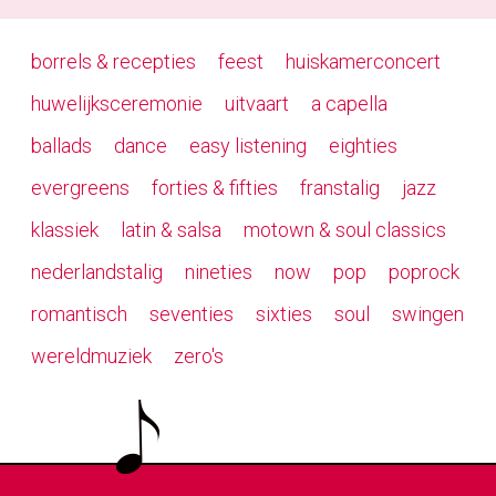
borrels & recepties
feest
huiskamerconcert
huwelijksceremonie
uitvaart
a capella
ballads
dance
easy listening
eighties
evergreens
forties & fifties
franstalig
jazz
klassiek
latin & salsa
motown & soul classics
nederlandstalig
nineties
now
pop
poprock
romantisch
seventies
sixties
soul
swingen
wereldmuziek
zero's