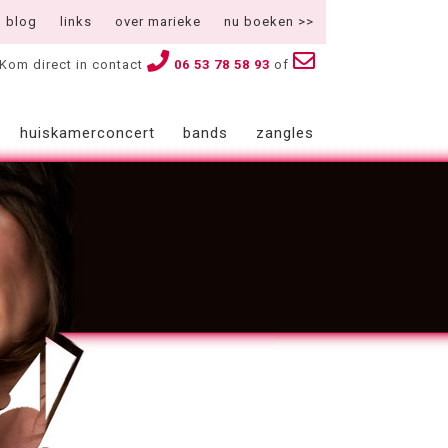
blog
links
over marieke
nu boeken >>
Kom direct in contact
06 53 78 58 93
of
huiskamerconcert
bands
zangles