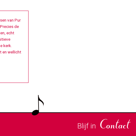
ssen van Pur
 Precies de
ten, echt
itieve
e kerk.
 en wellicht
Blijf in
Contact