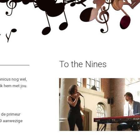
To the Nines
hnicus nog wel,
 ik hem met jou.
 de primeur
e 9 aanwezige