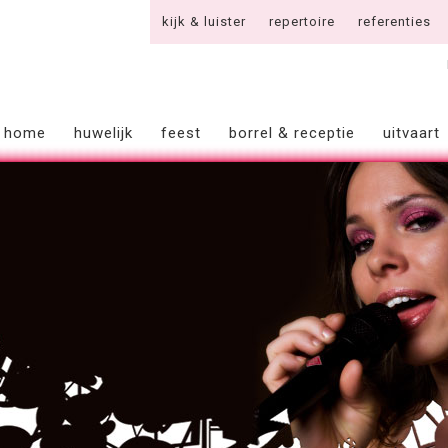
kijk & luister
repertoire
referenties
home
huwelijk
feest
borrel & receptie
uitvaart