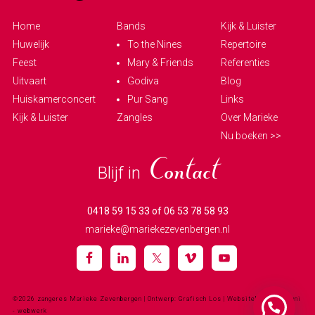
Home
Bands
Kijk & Luister
Huwelijk
To the Nines
Repertoire
Feest
Mary & Friends
Referenties
Uitvaart
Godiva
Blog
Huiskamerconcert
Pur Sang
Links
Kijk & Luister
Zangles
Over Marieke
Nu boeken >>
Blijf in
Contact
0418 59 15 33 of 06 53 78 58 93
marieke@mariekezevenbergen.nl
©2026 zangeres Marieke Zevenbergen
| Ontwerp: Grafisch Los | Websitebouw:
halfjuni
- webwerk