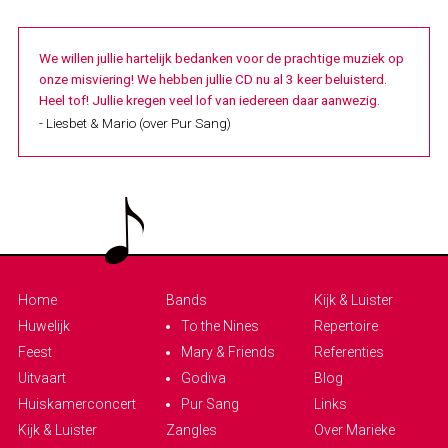
We willen jullie hartelijk bedanken voor de prachtige muziek op
onze misviering! We hebben jullie CD nu al 3 keer beluisterd.
Heel tof! Jullie kregen veel lof van iedereen daar aanwezig.
- Liesbet & Mario (over Pur Sang)
Home
Bands
Kijk & Luister
Huwelijk
To the Nines
Repertoire
Feest
Mary & Friends
Referenties
Uitvaart
Godiva
Blog
Huiskamerconcert
Pur Sang
Links
Kijk & Luister
Zangles
Over Marieke