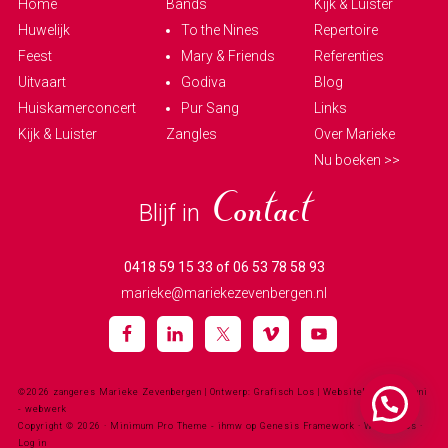
Home
Bands
Kijk & Luister
Huwelijk
To the Nines
Repertoire
Feest
Mary & Friends
Referenties
Uitvaart
Godiva
Blog
Huiskamerconcert
Pur Sang
Links
Kijk & Luister
Zangles
Over Marieke
Nu boeken >>
Blijf in
Contact
0418 59 15 33 of 06 53 78 58 93
marieke@mariekezevenbergen.nl
©2026 zangeres Marieke Zevenbergen
| Ontwerp: Grafisch Los | Websitebouw:
halfjuni
- webwerk
Copyright © 2026 ·
Minimum Pro Theme - ihmw
op
Genesis Framework
·
WordPress
·
Log in