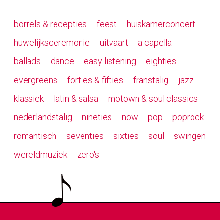
borrels & recepties
feest
huiskamerconcert
huwelijksceremonie
uitvaart
a capella
ballads
dance
easy listening
eighties
evergreens
forties & fifties
franstalig
jazz
klassiek
latin & salsa
motown & soul classics
nederlandstalig
nineties
now
pop
poprock
romantisch
seventies
sixties
soul
swingen
wereldmuziek
zero's