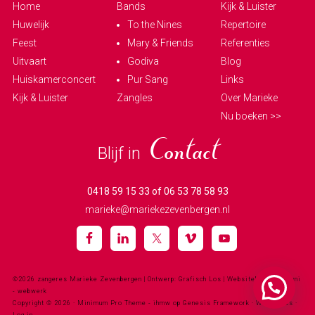
Home
Bands
Kijk & Luister
Huwelijk
To the Nines
Repertoire
Feest
Mary & Friends
Referenties
Uitvaart
Godiva
Blog
Huiskamerconcert
Pur Sang
Links
Kijk & Luister
Zangles
Over Marieke
Nu boeken >>
Blijf in
Contact
0418 59 15 33 of 06 53 78 58 93
marieke@mariekezevenbergen.nl
©2026 zangeres Marieke Zevenbergen
| Ontwerp: Grafisch Los | Websitebouw:
halfjuni
- webwerk
Copyright © 2026 ·
Minimum Pro Theme - ihmw
op
Genesis Framework
·
WordPress
·