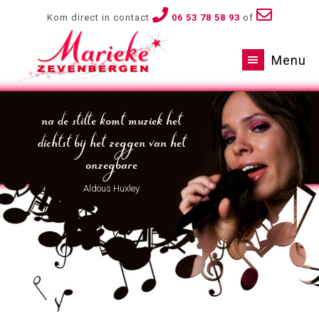
Kom direct in contact
06 53 78 58 93
of
Menu
na de stilte komt muziek het
dichtst bij het zeggen van het
onzegbare
Aldous Huxley