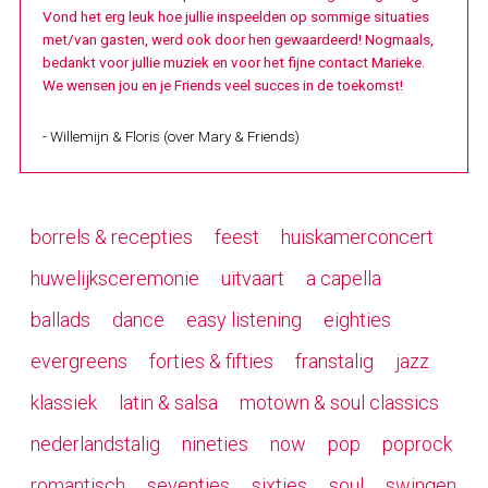
Vond het erg leuk hoe jullie inspeelden op sommige situaties
met/van gasten, werd ook door hen gewaardeerd! Nogmaals,
bedankt voor jullie muziek en voor het fijne contact Marieke.
We wensen jou en je Friends veel succes in de toekomst!
- Willemijn & Floris (over Mary & Friends)
borrels & recepties
feest
huiskamerconcert
huwelijksceremonie
uitvaart
a capella
ballads
dance
easy listening
eighties
evergreens
forties & fifties
franstalig
jazz
klassiek
latin & salsa
motown & soul classics
nederlandstalig
nineties
now
pop
poprock
romantisch
seventies
sixties
soul
swingen