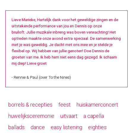
Lieve Marieke, Hartelijk dank voor het geweldige zingen en de
uitstekende performance van jou en Dennis op onze
bruiloft. Jullie muzikale inbreng was boven verwachting! Het
optreden maakte onze avond extra speciaal. De samenwerking
met je was geweldig. Je dacht met ons mee en je stelde je
flexibel op. Wij hebben van jullie genoten! Doe Dennis de
groeten van me. Ik heb hem niet eens dag gezegd. Ik schaam
mij diep! Lieve groet
- Rennie & Paul (over To the Nines)
borrels & recepties
feest
huiskamerconcert
huwelijksceremonie
uitvaart
a capella
ballads
dance
easy listening
eighties