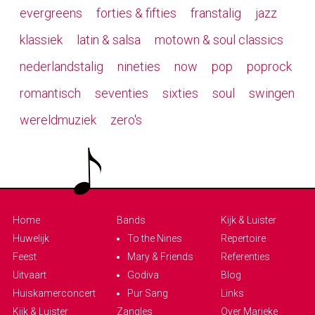
evergreens
forties & fifties
franstalig
jazz
klassiek
latin & salsa
motown & soul classics
nederlandstalig
nineties
now
pop
poprock
romantisch
seventies
sixties
soul
swingen
wereldmuziek
zero's
Home
Bands
Kijk & Luister
Huwelijk
To the Nines
Repertoire
Feest
Mary & Friends
Referenties
Uitvaart
Godiva
Blog
Huiskamerconcert
Pur Sang
Links
Kijk & Luister
Zangles
Over Marieke