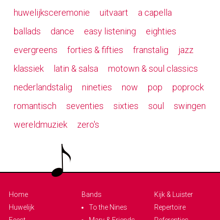
huwelijksceremonie
uitvaart
a capella
ballads
dance
easy listening
eighties
evergreens
forties & fifties
franstalig
jazz
klassiek
latin & salsa
motown & soul classics
nederlandstalig
nineties
now
pop
poprock
romantisch
seventies
sixties
soul
swingen
wereldmuziek
zero's
Home
Bands
Kijk & Luister
Huwelijk
To the Nines
Repertoire