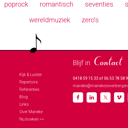
poprock
romantisch
seventies
s
wereldmuziek
zero's
Blijf in
Contact
Kijk & Luister
0418 59 15 33 of 06 53 78 58 
Repertoire
marieke@mariekezevenbergen.
Referenties
Blog
Links
Over Marieke
Nu boeken >>