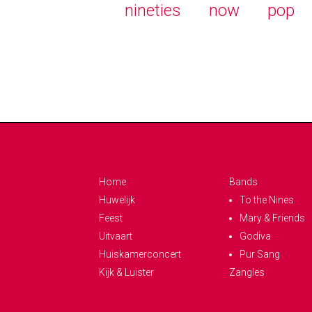
nineties
now
pop
Home
Bands
Huwelijk
To the Nines
Feest
Mary & Friends
Uitvaart
Godiva
Huiskamerconcert
Pur Sang
Kijk & Luister
Zangles