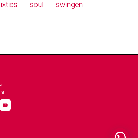
ixties
soul
swingen
93
nl