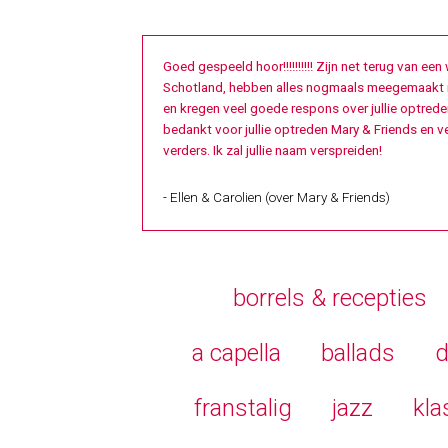
Goed gespeeld hoor!!!!!!!!!! Zijn net terug van een
Schotland, hebben alles nogmaals meegemaakt 
en kregen veel goede respons over jullie optred
bedankt voor jullie optreden Mary & Friends en v
verders. Ik zal jullie naam verspreiden!
- Ellen & Carolien (over Mary & Friends)
borrels & recepties
a capella
ballads
d
franstalig
jazz
kla