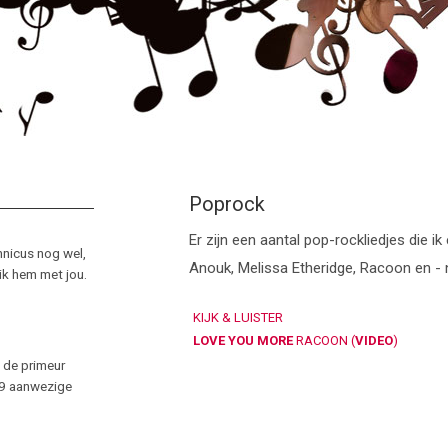
Poprock
Er zijn een aantal pop-rockliedjes die i
hnicus nog wel,
Anouk, Melissa Etheridge, Racoon en - 
 ik hem met jou.
KIJK & LUISTER
LOVE YOU MORE
RACOON (
VIDEO
)
 de primeur
e 9 aanwezige