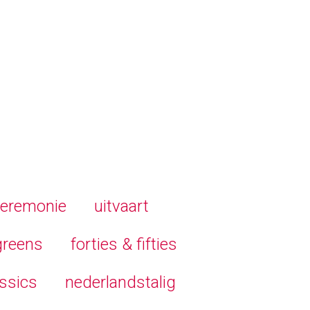
ceremonie
uitvaart
greens
forties & fifties
ssics
nederlandstalig