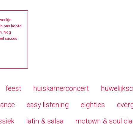
 weekje
in ons hoofd
en. Nog
eel succes
feest
huiskamerconcert
huwelijks
ance
easy listening
eighties
ever
ssiek
latin & salsa
motown & soul cla