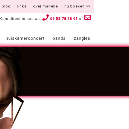
blog
links
over marieke
nu boeken >>
Kom direct in contact
06 53 78 58 93
of
huiskamerconcert
bands
zangles