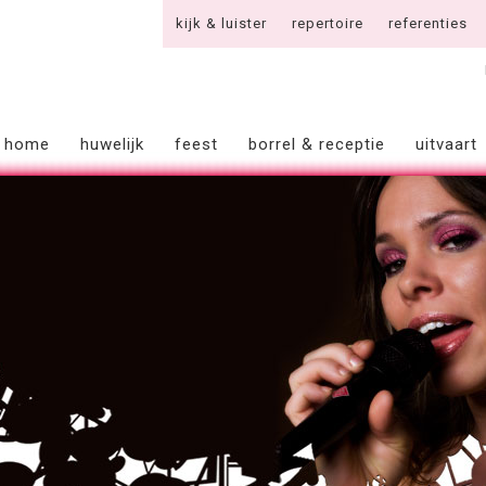
kijk & luister
repertoire
referenties
home
huwelijk
feest
borrel & receptie
uitvaart