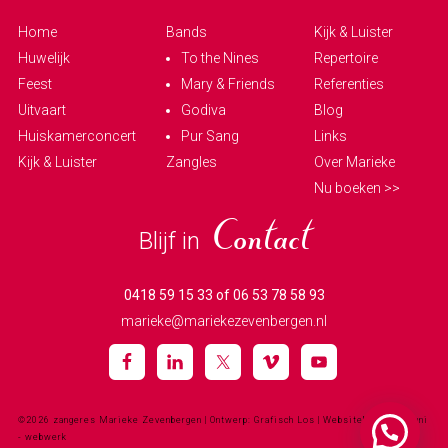
Home
Bands
Kijk & Luister
Huwelijk
To the Nines
Repertoire
Feest
Mary & Friends
Referenties
Uitvaart
Godiva
Blog
Huiskamerconcert
Pur Sang
Links
Kijk & Luister
Zangles
Over Marieke
Nu boeken >>
Blijf in
Contact
0418 59 15 33 of 06 53 78 58 93
marieke@mariekezevenbergen.nl
©2026 zangeres Marieke Zevenbergen
| Ontwerp: Grafisch Los | Websitebouw:
halfjuni
- webwerk