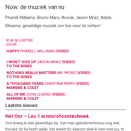
Now: de muziek van nu
Pharell Williams, Bruno Mars, Anouk, Jason Mraz, Adele,
Rihanna: geweldige muziek om live neer te zetten!
KIJK & LUISTER
DOOR
HAPPY
PHARELL WILLIAMS (
VIDEO
)
I WON’T GIVE UP
JASON MRAZ (
VIDEO
)
TO THE NINES
NOTHING REALLY MATTERS
MR. PROBZ (
VIDEO
)
TO THE NINES
A THOUSAND YEARS
CHRISTINA PERRY (
VIDEO
)
MARIEKE & COLET
ALL OF ME
JOHN LEGEND (
VIDEO
)
MARIEKE & COLET
Laatste nieuws
Het Oor – Les 1 in microfoontechniek
Ooit kreeg ik een geweldige tip. Van mijn geluidstechnicus nog wel,
Ronald. En hij heeft gelijk: het werkt! En daarom deel ik hem met jou. N