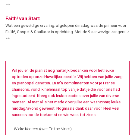
>>
Faith! van Start
Wat een geweldige ervaring: afgelopen dinsdag was de primeur voor
Faith!, Gospel & Soulkoor in oprichting. Met de 9 aanwezige zangers z
>>
Wil jou en de pianist nog hartelijk bedanken voor het leuke
optreden op onze
Huwelijksreceptie. Wij hebben van jullie zang
en pianospel genoten.
En m’n complimenten voor je Franse
chansons, vond ik helemaal top van je dat je die voor ons had
ingestudeerd.
Kreeg ook leuke reacties over jullie van diverse
mensen.
Al met al is het mede door jullie een waanzinnig leuke
middag/avond geweest.
Nogmaals dank daar voor.
Heel veel
succes voor de toekomst en wie weet tot ziens.
- Wieke Kosters (over To the Nines)