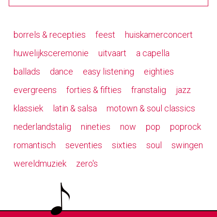
borrels & recepties
feest
huiskamerconcert
huwelijksceremonie
uitvaart
a capella
ballads
dance
easy listening
eighties
evergreens
forties & fifties
franstalig
jazz
klassiek
latin & salsa
motown & soul classics
nederlandstalig
nineties
now
pop
poprock
romantisch
seventies
sixties
soul
swingen
wereldmuziek
zero's