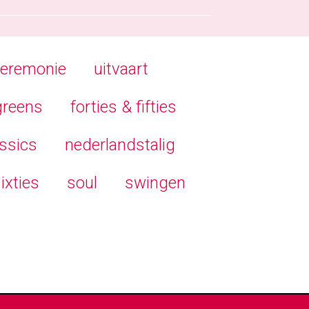
ceremonie
uitvaart
greens
forties & fifties
ssics
nederlandstalig
ixties
soul
swingen