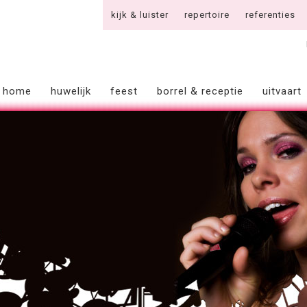
kijk & luister
repertoire
referenties
home
huwelijk
feest
borrel & receptie
uitvaart