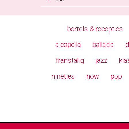
borrels & recepties
a capella
ballads
d
franstalig
jazz
kla
nineties
now
pop