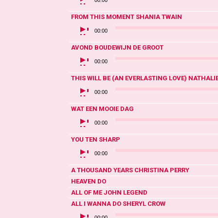
00:00
FROM THIS MOMENT
SHANIA TWAIN
AUDIOSPELER
00:00
AVOND
BOUDEWIJN DE GROOT
AUDIOSPELER
00:00
THIS WILL BE (AN EVERLASTING LOVE)
NATHALIE
AUDIOSPELER
00:00
WAT EEN MOOIE DAG
AUDIOSPELER
00:00
YOU
TEN SHARP
AUDIOSPELER
00:00
A THOUSAND YEARS
CHRISTINA PERRY
HEAVEN
DO
ALL OF ME
JOHN LEGEND
ALL I WANNA DO
SHERYL CROW
AUDIOSPELER
00:00