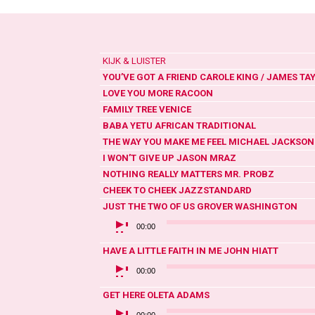
KIJK & LUISTER
YOU’VE GOT A FRIEND
CAROLE KING / JAMES TA
LOVE YOU MORE
RACOON
FAMILY TREE
VENICE
BABA YETU
AFRICAN TRADITIONAL
THE WAY YOU MAKE ME FEEL
MICHAEL JACKSON
I WON’T GIVE UP
JASON MRAZ
NOTHING REALLY MATTERS
MR. PROBZ
CHEEK TO CHEEK
JAZZSTANDARD
JUST THE TWO OF US
GROVER WASHINGTON
AUDIOSPELER
00:00
HAVE A LITTLE FAITH IN ME
JOHN HIATT
AUDIOSPELER
00:00
GET HERE
OLETA ADAMS
AUDIOSPELER