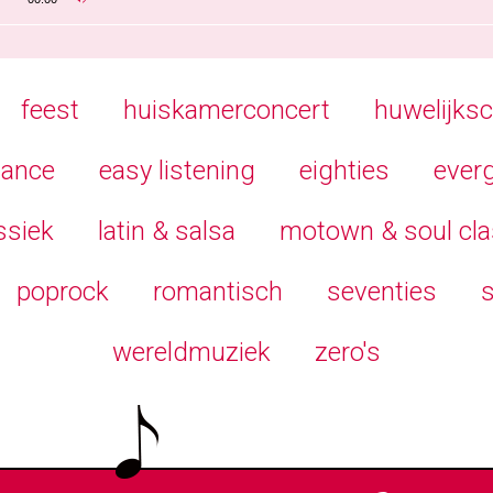
PIJLTOETSEN
OM
HET
VOLUME
TE
VERHOGEN
feest
huiskamerconcert
huwelijks
OF
TE
VERLAGEN.
ance
easy listening
eighties
ever
ssiek
latin & salsa
motown & soul cla
poprock
romantisch
seventies
s
wereldmuziek
zero's