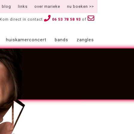
blog
links
over marieke
nu boeken >>
Kom direct in contact
06 53 78 58 93
of
huiskamerconcert
bands
zangles